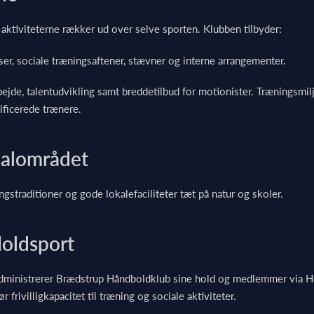
 aktiviteterne rækker ud over selve sporten. Klubben tilbyder:
ser, sociale træningsaftener, stævner og interne arrangementer.
de, talentudvikling samt breddetilbud for motionister. Træningsmiljøet
ficerede trænere.
kalområdet
straditioner og gode lokalefaciliteter tæt på natur og skoler.
Holdsport
t administrerer Brædstrup Håndboldklub sine hold og medlemmer via Ho
frivilligkapacitet til træning og sociale aktiviteter.