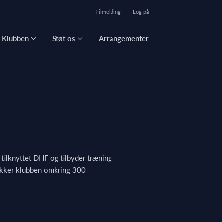
Tilmelding
Log på
Klubben
Støt os
Arrangementer
tilknyttet DHF og tilbyder træning
rækker klubben omkring 300