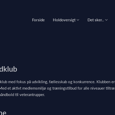
Forside
Holdoversigt
Det sker..
dklub
lub med fokus på udvikling, fællesskab og konkurrence. Klubben er 
ed et aktivt medlemsmiljø og træningstilbud for alle niveauer tilt
åndbold til veterantrupper.
ne