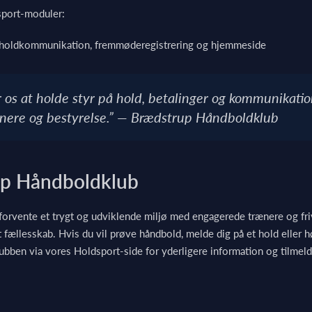
sport-moduler:
 holdkommunikation, fremmøderegistrering og hjemmeside
os at holde styr på hold, betalinger og kommunikation
ænere og bestyrelse.” — Brædstrup Håndboldklub
up Håndboldklub
rvente et trygt og udviklende miljø med engagerede trænere og fri
t fællesskab. Hvis du vil prøve håndbold, melde dig på et hold eller
ubben via vores Holdsport-side for yderligere information og tilmeld