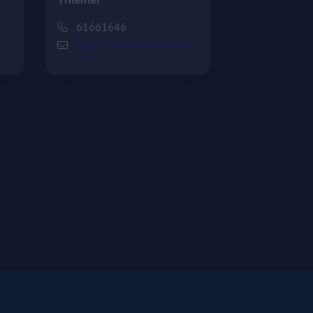
61661646
hanna_thiemer@hotmail.c
om