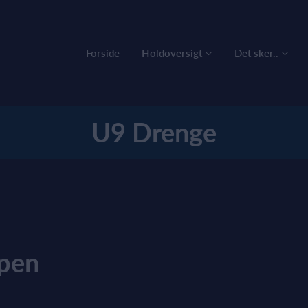
Forside
Holdoversigt
Det sker..
U9 Drenge
ppen