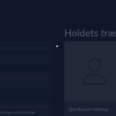
Holdets tr
Tess Boysen Kåstrup
tidige aktiviteter