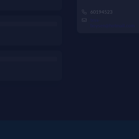
60194523
tess-
boysen@hotmail.com